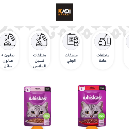
منظفات
منظفات
منظفات
صابون +
عامة
الجلي
غسيل
صابون
الملابس
سائل
لليدين