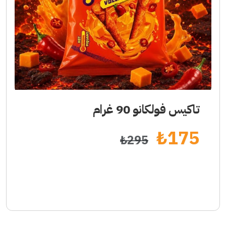
تاكيس فولكانو 90 غرام
₺
175
₺
295