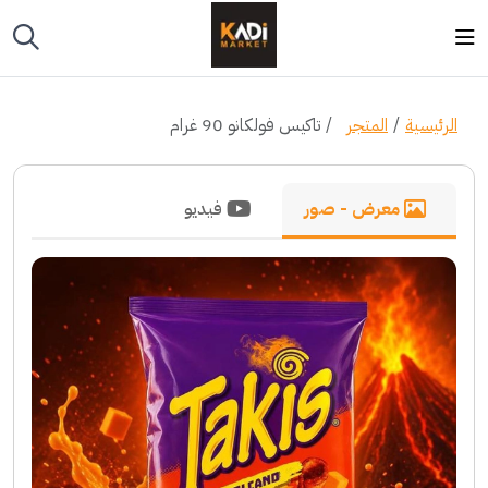
الرئيسية
المتجر
تاكيس فولكانو 90 غرام
معرض - صور
فيديو