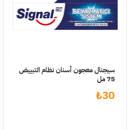
سيجنال معجون أسنان نظام التبييض
75 مل
₺
30