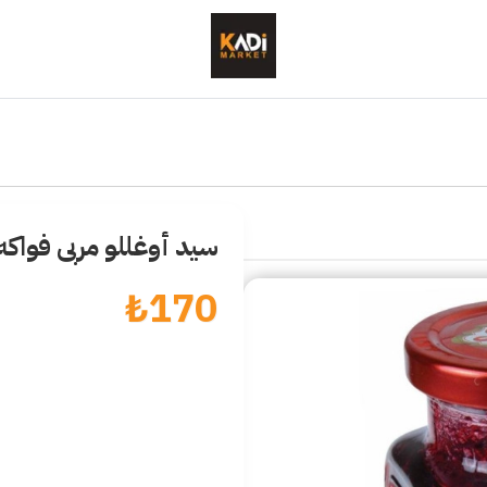
سيد أوغللو مربى فواكه 
₺
170