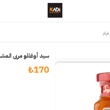
سيد أوغللو مربى المشمش 80
₺
170