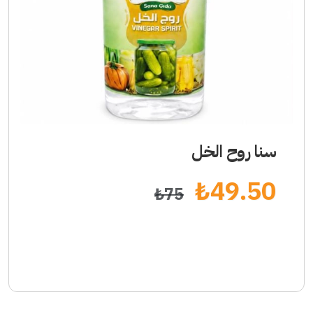
سنا روح الخل
₺
49.50
₺
75