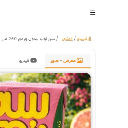
الرئيسية
المتجر
سن توب ليمون وردي 250 مل
معرض - صور
فيديو