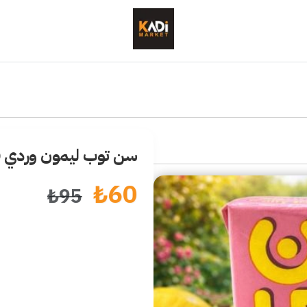
سن توب ليمون وردي 250 مل
₺
60
₺
95