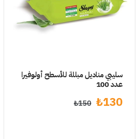
سليبي مناديل مبللة للأسطح أولوفيرا
عدد 100
₺
130
₺
150