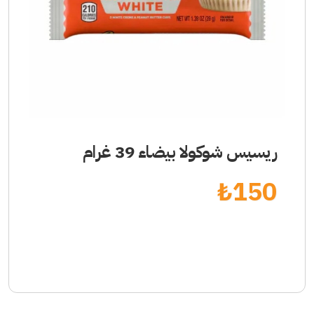
ريسيس شوكولا بيضاء 39 غرام
₺
150