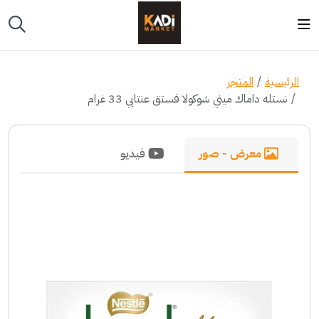
الرئيسية
المتجر
نستله داماك ميني شوكولا فستق عنتابي 33 غرام
معرض - صور
فيديو