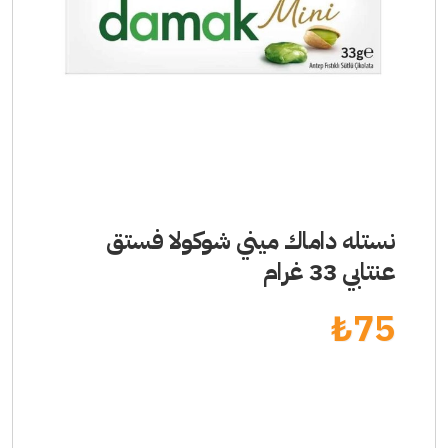
نستله داماك ميني شوكولا فستق
عنتابي 33 غرام
₺
75