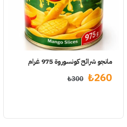
مانجو شرائح كونسوروة 975 غرام
₺
260
₺
300