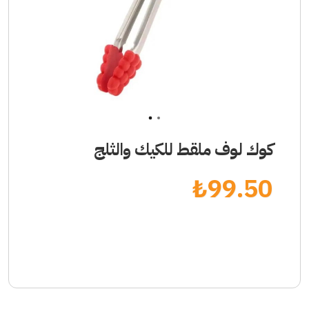
1
2
كوك لوف ملقط للكيك والثلج
₺
99.50