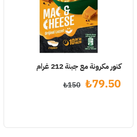
1
2
3
كنور مكرونة مع جبنة 212 غرام
₺
79.50
₺
150