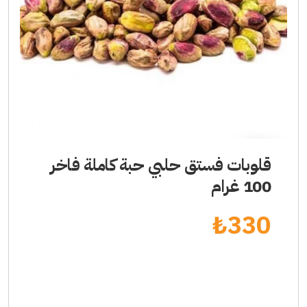
قلوبات فستق حلبي حبة كاملة فاخر
100 غرام
₺
330