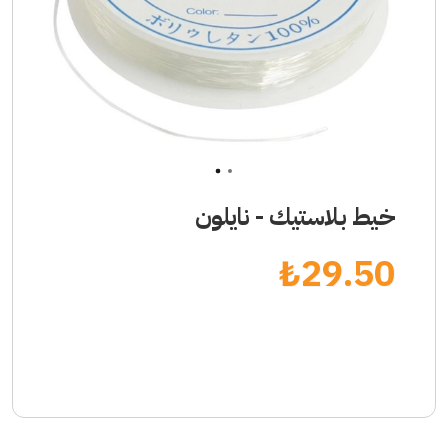
1
2
خيط بلاستيك - نايلون
₺
29.50