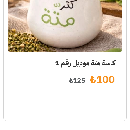
كاسة متة موديل رقم 1
₺
100
₺
125