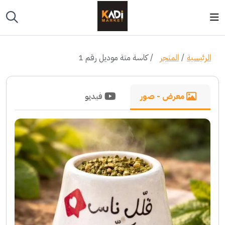
الرئيسية
المتجر
كاسة متة موديل رقم 1
معرض - صور
فيديو