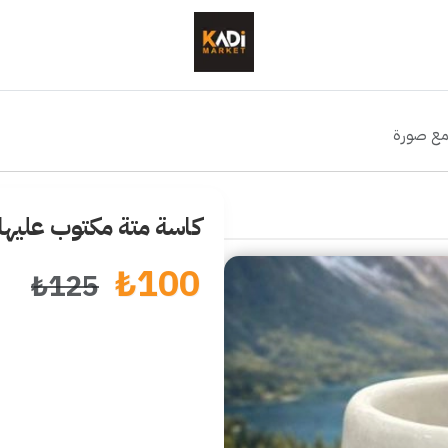
 مع صورة
كاسة متة مكتوب عليها 
₺
100
₺
125