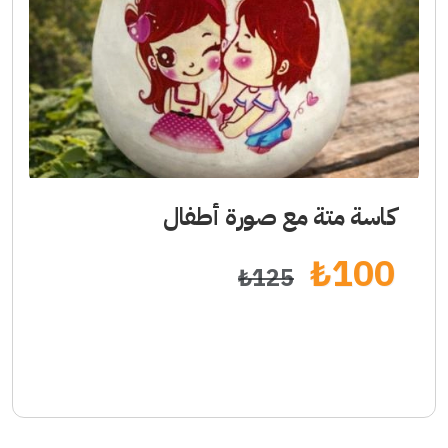
كاسة متة مع صورة أطفال
₺
100
₺
125