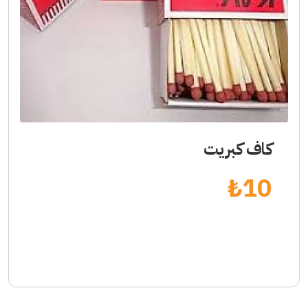
كاف كبريت
₺
10