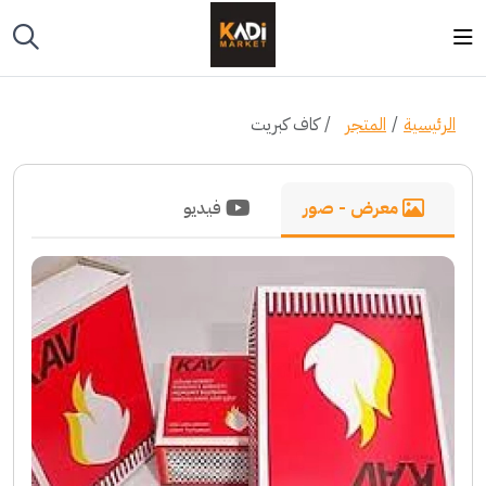
الرئيسية
المتجر
كاف كبريت
معرض - صور
فيديو