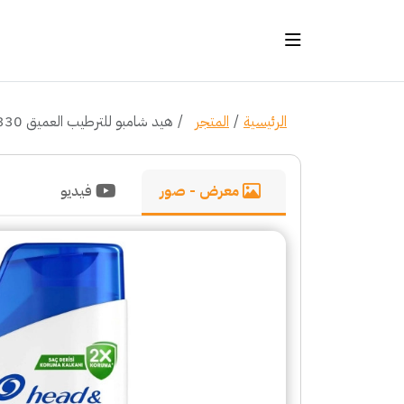
الرئيسية
المتجر
هيد شامبو للترطيب العميق 330 مل
معرض - صور
فيديو