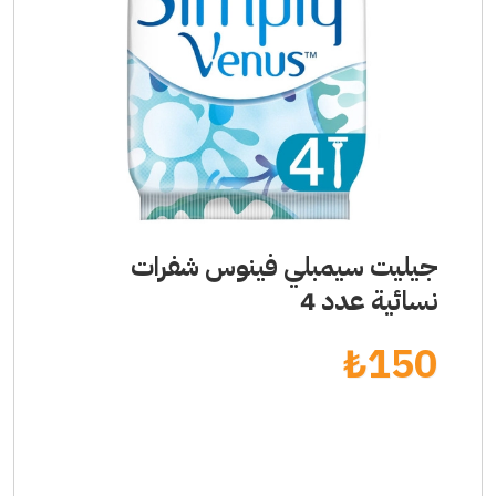
جيليت سيمبلي فينوس شفرات
نسائية عدد 4
₺
150