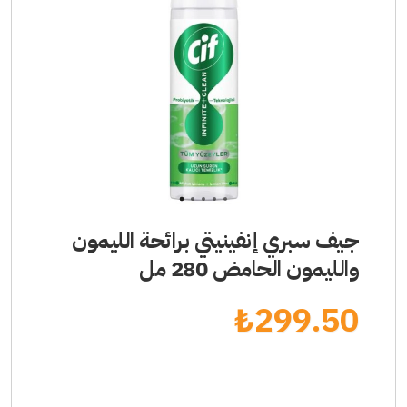
1
2
3
4
5
جيف سبري إنفينيتي برائحة الليمون
والليمون الحامض 280 مل
₺
299.50