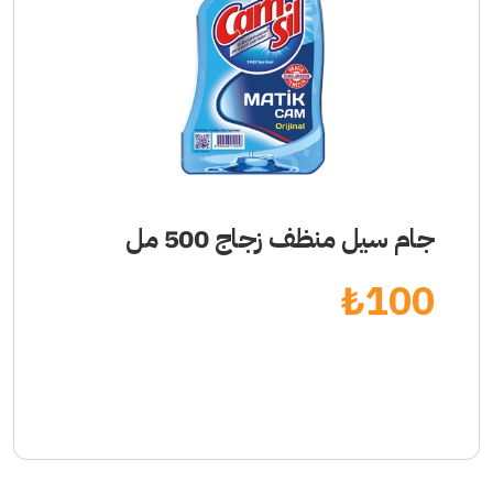
جام سيل منظف زجاج 500 مل
₺
100