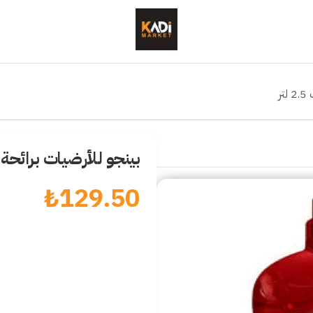
ر
بينجو للأرضيات برائحة عطر 
₺
129.50