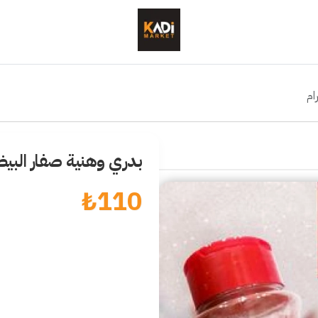
بدري وهنية صفار البيض 100 غ
₺
110