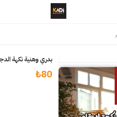
بدري وهنية نكهة الدجاج 80 غ
₺
80