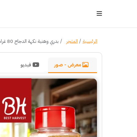
الرئيسية
المتجر
بدري وهنية نكهة الدجاج 80 غرام
معرض - صور
فيديو