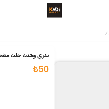
بدري وهنية حلبة مطحونة 80
₺
50