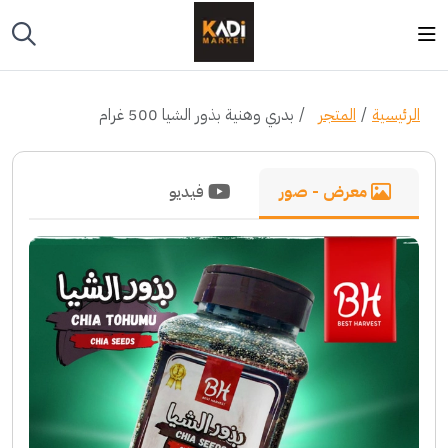
الرئيسية
المتجر
بدري وهنية بذور الشيا 500 غرام
معرض - صور
فيديو