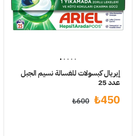
1
2
3
4
5
إيريال كبسولات للغسالة نسيم الجبل
عدد 25
₺
450
₺
600