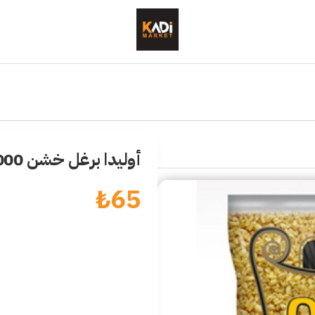
أوليدا برغل خشن 1000 غرام
₺
65