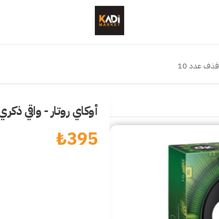
قذف عدد 10
أوكاي روتار - واقي ذكر
₺
395