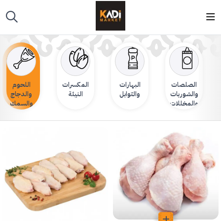
الصلصات
البهارات
المكسرات
اللحوم
والشوربات
والتوابل
النيئة
والدجاج
والمخللات
والسمك