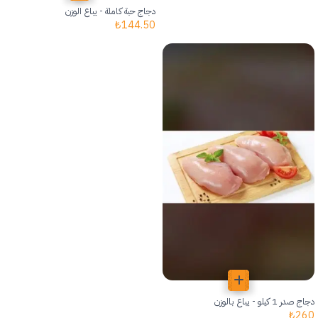
دجاج حبة كاملة - يباع الوزن
₺
144.50
دجاج صدر 1 كيلو - يباع بالوزن
₺
260