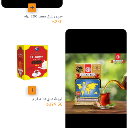
جيهان شاي معطر 200 غرام
₺
230
الروحة شاي 400 غرام
₺
399.50