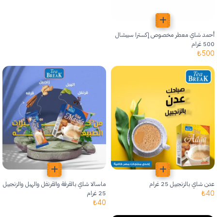
أحمد شاي معطر مخصوص إكسترا سبيشال
500 غرام
₺
500
عدن شاي بالزنجبيل 25 غرام
ماسالا شاي بالقرفة والقرنفل والهيل والزنجبيل
₺
40
25 غرام
₺
40