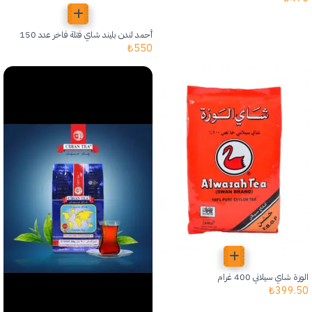
أحمد لندن بليند شاي فتلة فاخر عدد 150
₺
550
الوزة شاي سيلاني 400 غرام
₺
399.50