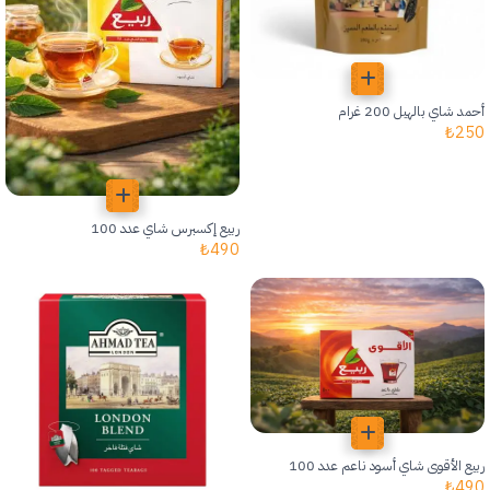
أحمد شاي بالهيل 200 غرام
₺
250
ربيع إكسبرس شاي عدد 100
₺
490
ربيع الأقوى شاي أسود ناعم عدد 100
₺
490