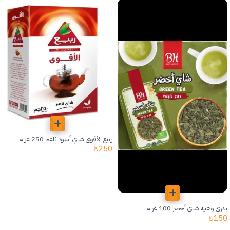
ربيع الأقوى شاي أسود ناعم 250 غرام
₺
250
بدري وهنية شاي أخضر 100 غرام
₺
150