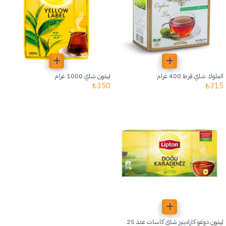
الملوك شاي فرط 400 غرام
ليبتون شاي 1000 غرام
₺
350
₺
315
ليبتون دوغو كارادينيز شاي كاسات عدد 25