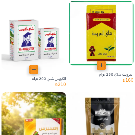
العروسة شاي 250 غرام
الكبوس شاي 200 غرام
₺
180
₺
210