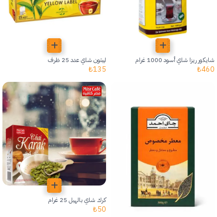
شايكور ريزا شاي أسود 1000 غرام
ليبتون شاي عدد 25 ظرف
₺
135
₺
460
كرك شاي بالهيل 25 غرام
₺
50