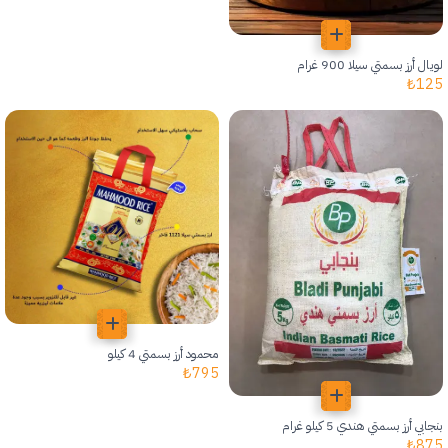
لويال أرز بسمتي سيلا 900 غرام
₺
125
محمود أرز بسمتي 4 كيلو
₺
795
بنجابي أرز بسمتي هندي 5 كيلو غرام
₺
875