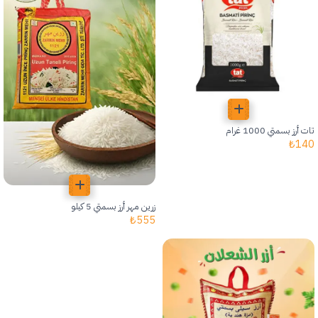
تات أرز بسمتي 1000 غرام
₺
140
زرين مهر أرز بسمتي 5 كيلو
₺
555