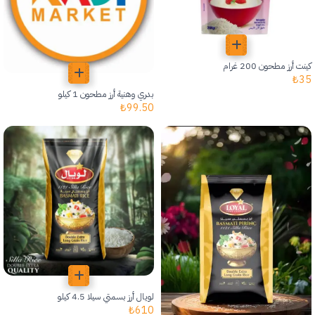
كينت أرز مطحون 200 غرام
₺
35
بدري وهنية أرز مطحون 1 كيلو
₺
99.50
لويال أرز بسمتي سيلا 4.5 كيلو
₺
610