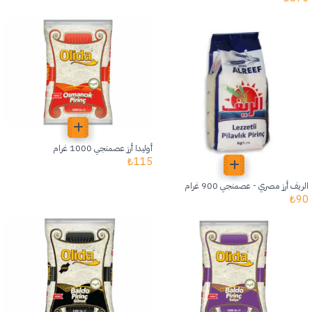
أوليدا أرز عصمنجي 1000 غرام
₺
115
الريف أرز مصري - عصمنجي 900 غرام
₺
90