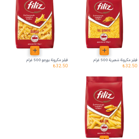
فيليز مكرونة شعيرية 500 غرام
فيليز مكرونة بورجو 500 غرام
₺
32.50
₺
32.50