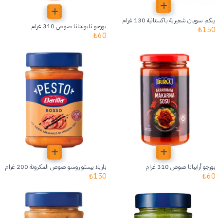
بيكم سويان شعيرية باكستانية 130 غرام
بورجو نابوليتانا صوص 310 غرام
₺
150
₺
60
بورجو أرابياتا صوص 310 غرام
باريلا بيستو روسو صوص المكرونة 200 غرام
₺
150
₺
60