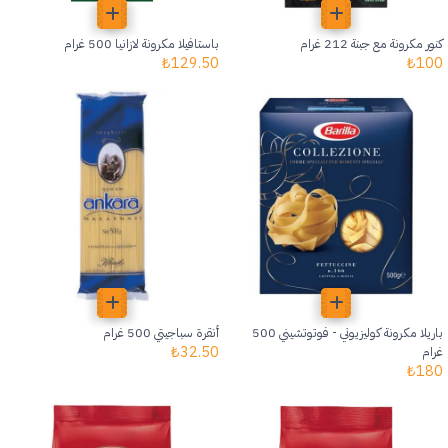
كنور مكرونة مع جبنة 212 غرام
باستافيلا مكرونة لازانيا 500 غرام
₺
129.50
₺
100
باريلا مكرونة كوليزيوني - فوتوتشيني 500
أنقرة سباجيتي 500 غرام
₺
32.50
غرام
₺
180