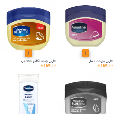
فازلين بيبي 100 مل
فازلين بزبدة الكاكو 100 مل
₺
159.50
₺
159.50