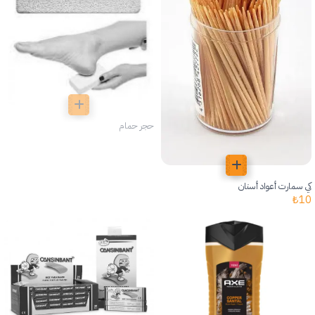
حجر حمام
كي سمارت أعواد أسنان
₺
10