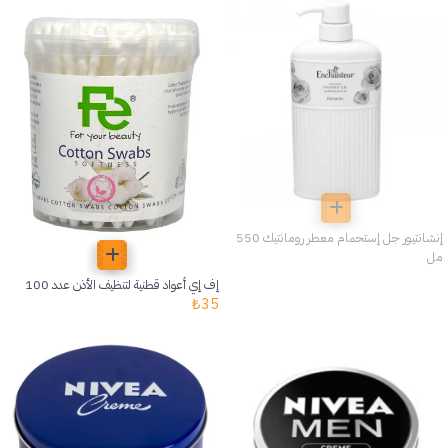
إنشانتيور جل إستحمام معطر رومانتيك 550
مل
إف إي أعواد قطنية لتنظيف الأذن عدد 100
₺
35