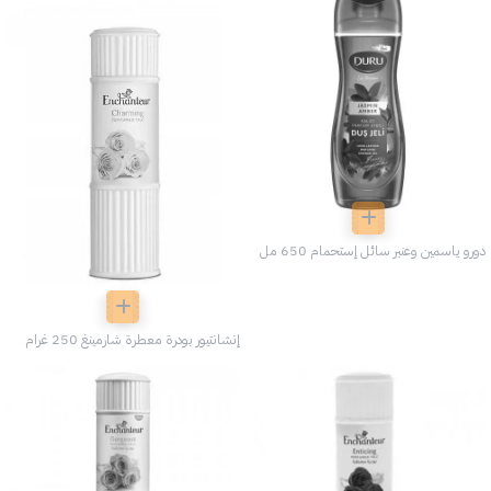
دورو ياسمين وعنبر سائل إستحمام 650 مل
إنشانتيور بودرة معطرة شارمينغ 250 غرام