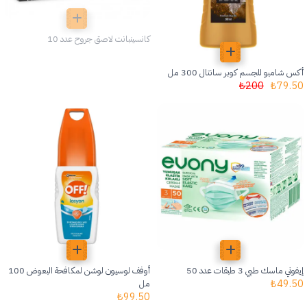
كانسينبانت لاصق جروح عدد 10
أكس شامبو للجسم كوبر سانتال 300 مل
₺
200
₺
79.50
إيفوني ماسك طبي 3 طبقات عدد 50
أوفف لوسيون لوشن لمكافحة البعوض 100
₺
49.50
مل
₺
99.50