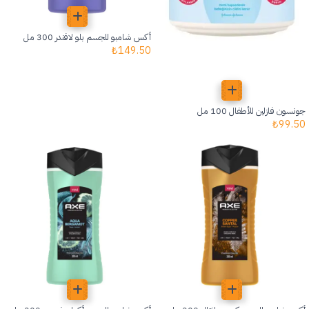
أكس شامبو للجسم بلو لافندر 300 مل
₺
149.50
جونسون فازلين للأطفال 100 مل
₺
99.50